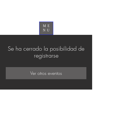
Jonathan Colombo
ME
NU
Se ha cerrado la posibilidad de
registrarse
Ver otros eventos