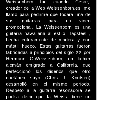
Weissenborn fue cuando Cesar,
creador de la Web Weissenborn.es me
llamo para pedirme que tocara una de
sus guitarras para un video
promocional. La Weissenborn es una
guitarra hawaiiana al estilo lapsteel ,
hecha enteramente de madera y con
mástil hueco. Estas guitarras fueron
fabricadas a principios del siglo XX por
Hermann C.
Weissenborn, un luthier
alemán emigrado a California, que
perfeccionó los diseños que otro
coetáneo suyo (Chris J. Knutsen)
desarrolló en el mismo período.
Respeto a la guitarra resonadora se
podria decir que la Weiss. tiene un
sonido mas dulce (mas paracido a una
guitarra acustica)