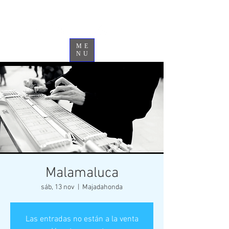
Jonathan Colombo
ME
NU
Malamaluca
sáb, 13 nov
  |  
Majadahonda
Las entradas no están a la venta