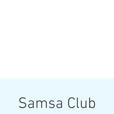
than Colo
 GUITARRA/UKULELE STEEL
RECORDING STEEL GUITAR
DOBRO O G
Samsa Club