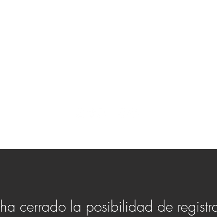
than Colo
 GUITARRA/UKULELE STEEL
RECORDING STEEL GUITAR
DOBRO O G
ha cerrado la posibilidad de registr